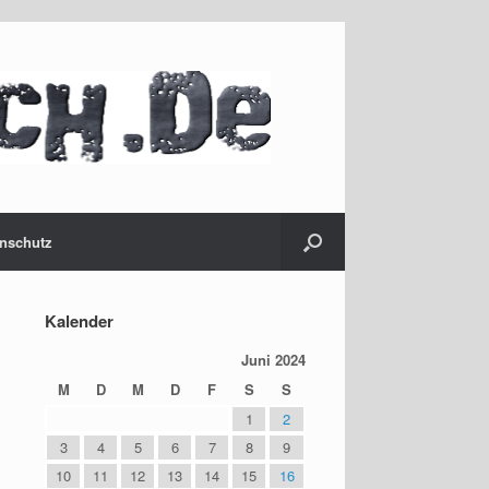
nschutz
Kalender
Juni 2024
M
D
M
D
F
S
S
1
2
3
4
5
6
7
8
9
10
11
12
13
14
15
16