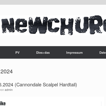
PV
Dies+das
Impressum
Date
i 2024
.2024 (Cannondale Scalpel Hardtail)
von
admin