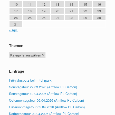
10
11
12
13
14
15
16
17
18
19
20
21
22
23
24
25
26
27
28
29
30
31
« Apr.
Themen
Themen
Einträge
Frühjahrsputz beim Fuhrpark
Sonntagstour 29.03.2026 (Amflow PL Carbon)
Sonntagstour 12.04.2026 (Amflow PL Carbon)
Ostermontagstour 06.04.2026 (Amflow PL Carbon)
Ostersonntagstour 05.04.2026 (Amflow PL Carbon)
Karfreitagstour 03.04.2026 (Amflow PL Carbon)